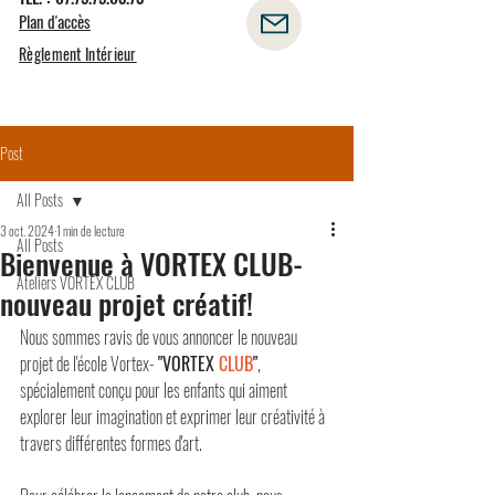
Plan d'accès
Règlement Intérieur
Post
All Posts
3 oct. 2024
1 min de lecture
All Posts
Bienvenue à VORTEX CLUB-
Ateliers VORTEX CLUB
nouveau projet créatif!
Nous sommes ravis de vous annoncer le nouveau 
projet de l'école Vortex- 
"VORTEX 
CLUB
"
, 
spécialement conçu pour les enfants qui aiment 
explorer leur imagination et exprimer leur créativité à 
travers différentes formes d'art.