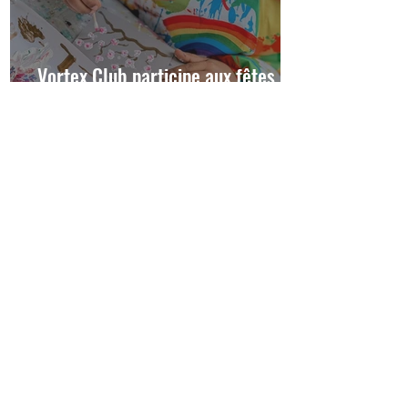
Vortex Club participe aux fêtes
QPV du 15ᵉ arrondissement
Voir toutes les actualités
Boutique
NOTRE CLIP...