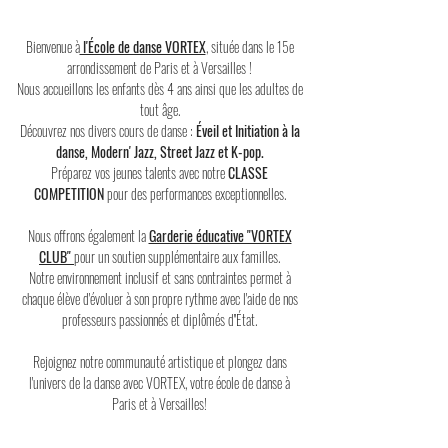
Bienvenue à
l'École de danse VORTEX
, située dans le 15e
arrondissement de Paris et à Versailles !
Nous accueillons les enfants dès 4 ans ainsi que les adultes de
tout âge.
Découvrez nos divers cours de danse :
Éveil et Initiation à la
danse, Modern' Jazz, Street Jazz et K-pop.
Préparez vos jeunes talents avec notre
CLASSE
COMPETITION
pour des performances exceptionnelles.
Nous offrons également la
Garderie éducative "VORTEX
CLUB"
pour un soutien supplémentaire aux familles.
Notre environnement inclusif et sans contraintes permet à
chaque élève d'évoluer à son propre rythme avec l'aide de nos
professeurs passionnés et diplômés d''État.
Rejoignez notre communauté artistique et plongez dans
l'univers de la danse avec VORTEX, votre école de danse à
Paris et à Versailles!