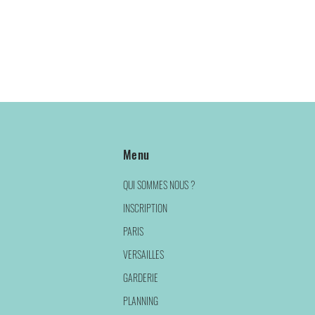
t  le 3 mars2024 lors de la journée des portes ouvertes, le carnet de 15 cours 
Menu
rofiter des cours gratuits, rencontrer des professeurs et vous inscrire à l 'éco
QUI SOMMES NOUS ?
INSCRIPTION
PARIS
VERSAILLES
GARDERIE
PLANNING