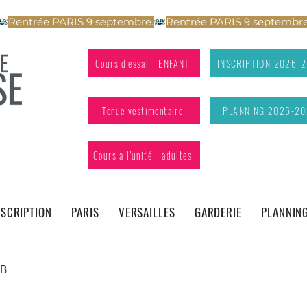
Cours d'essai - ENFANT
INSCRIPTION 2026-
Tenue vestimentaire
PLANNING 2026-20
Cours à l'unité - adultes
NSCRIPTION
PARIS
VERSAILLES
GARDERIE
PLANNIN
UB